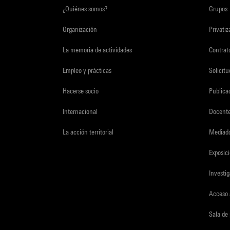
¿Quiénes somos?
Grupos
Organización
Privati
La memoria de actividades
Contrato
Empleo y prácticas
Solicit
Hacerse socio
Publica
Internacional
Docent
La acción territorial
Mediado
Exposici
Investi
Acceso 
Sala de