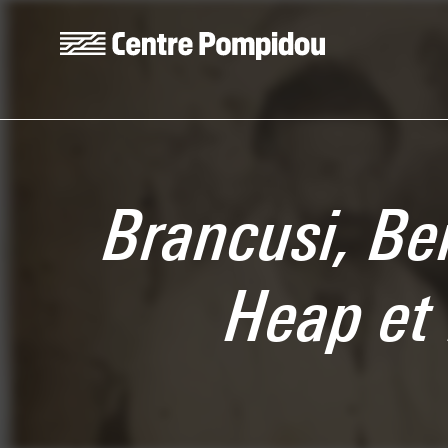
Skip to main content
Centre Pompidou
Brancusi, Be
Heap et