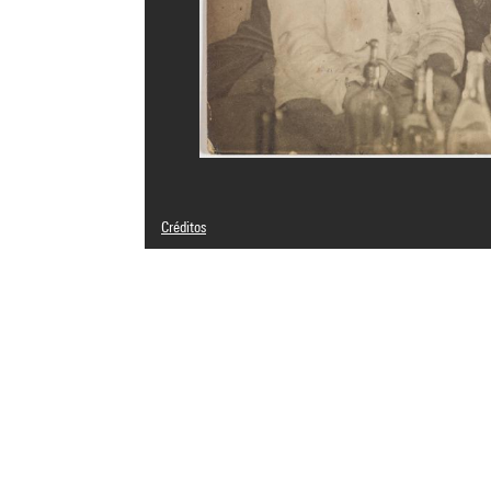
Créditos
© Succession Brancusi - All rights reserved (Adagp)
Créditos fotográficos : Centre Pompidou, MNAM-CCI/Geor
Referencia de la imagen : 4N77345
Difusión de la imagen :
GrandPalaisRmnPhoto