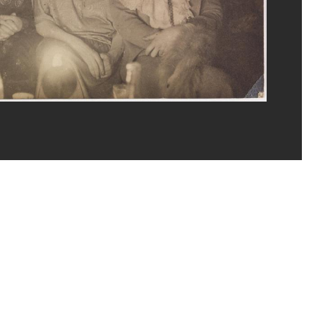
ges Meguerditchian/Dist. GrandPalaisRmn