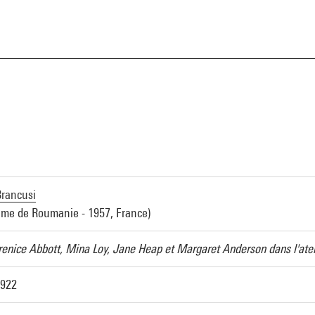
a
Brancusi
ume de Roumanie - 1957, France)
renice Abbott, Mina Loy, Jane Heap et Margaret Anderson dans l'atel
1922