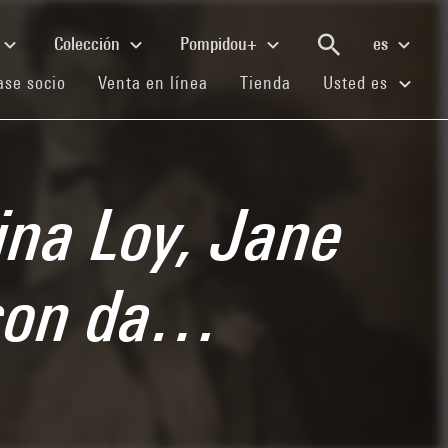
Colección
Pompidou+
es
(current)
(current)
(current)
se socio
Venta en línea
Tienda
Usted es
ina Loy, Jane
rson da…