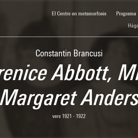
(current)
El Centre en metamorfosis
Programa
Hága
Constantin Brancusi
renice Abbott, M
 Margaret Ande
vers 1921 - 1922