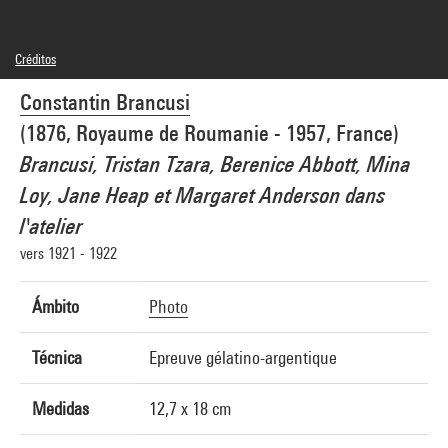
Créditos
© Succession Brancusi - All rights reserved (Adagp)
Constantin Brancusi
Créditos fotográficos : Centre Pompidou, MNAM-CCI/Philippe Migeat/Dist.
GrandPalaisRmn
(1876, Royaume de Roumanie - 1957, France)
Referencia de la imagen : 4N08707
Difusión de la imagen :
Brancusi, Tristan Tzara, Berenice Abbott, Mina
GrandPalaisRmnPhoto
Loy, Jane Heap et Margaret Anderson dans
l'atelier
vers 1921 - 1922
Ámbito
Photo
Técnica
Epreuve gélatino-argentique
Medidas
12,7 x 18 cm