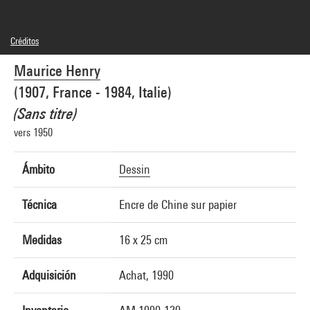
Créditos
© Adagp, Paris
Maurice Henry
Créditos fotográficos : Centre Pompidou, MNAM-CCI/Philippe Migeat/Dist.
GrandPalaisRmn
(1907, France - 1984, Italie)
Referencia de la imagen : 1A19327 [1990 X 0293]
Difusión de la imagen :
(Sans titre)
GrandPalaisRmnPhoto
vers 1950
Ámbito
Dessin
Técnica
Encre de Chine sur papier
Medidas
16 x 25 cm
Adquisición
Achat, 1990