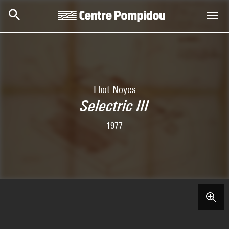
Skip to main content
Centre Pompidou
Eliot Noyes
Selectric III
1977