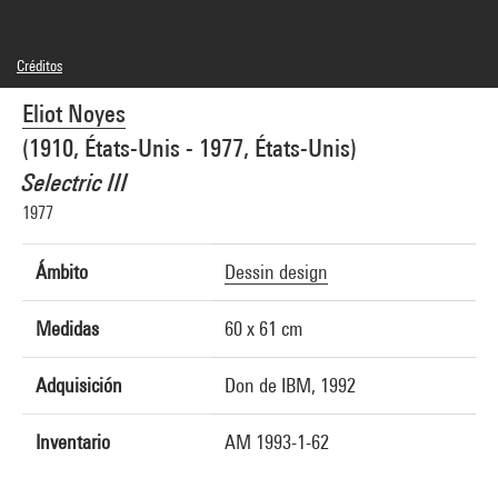
Créditos
© droits réservés
Eliot Noyes
Créditos fotográficos : Centre Pompidou, MNAM-CCI/Jean-Claude Planchet/Dist.
GrandPalaisRmn
(1910, États-Unis - 1977, États-Unis)
Referencia de la imagen : 4R02287 [1992 CX 6962]
Selectric III
1977
Ámbito
Dessin design
Medidas
60 x 61 cm
Adquisición
Don de IBM, 1992
Inventario
AM 1993-1-62