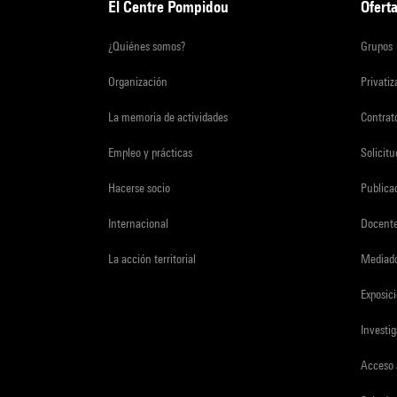
El Centre Pompidou
Oferta
¿Quiénes somos?
Grupos
Organización
Privati
La memoria de actividades
Contrato
Empleo y prácticas
Solicit
Hacerse socio
Publica
Internacional
Docent
La acción territorial
Mediado
Exposici
Investi
Acceso 