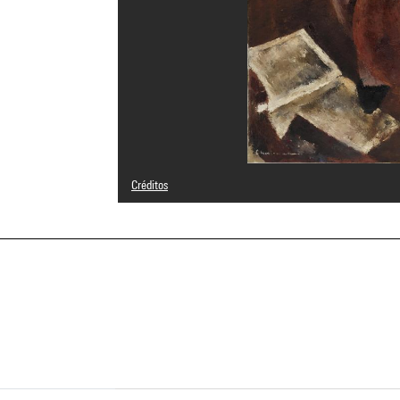
Créditos
© Adagp, Paris
Créditos fotográficos : Centre Pompidou, MNAM-CCI/Bertr
Referencia de la imagen : 4N61468
Difusión de la imagen :
GrandPalaisRmnPhoto
a