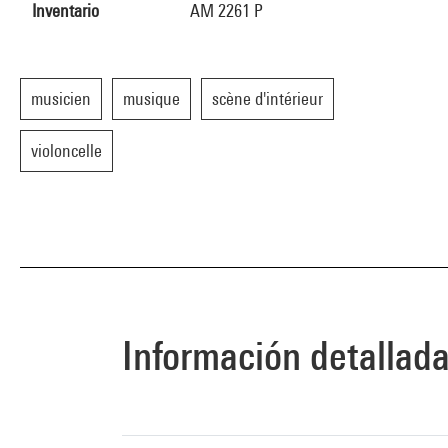
Inventario
AM 2261 P
musicien
musique
scène d'intérieur
violoncelle
Información detallad