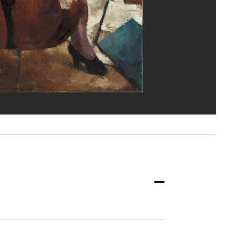
and Prévost/Dist. GrandPalaisRmn