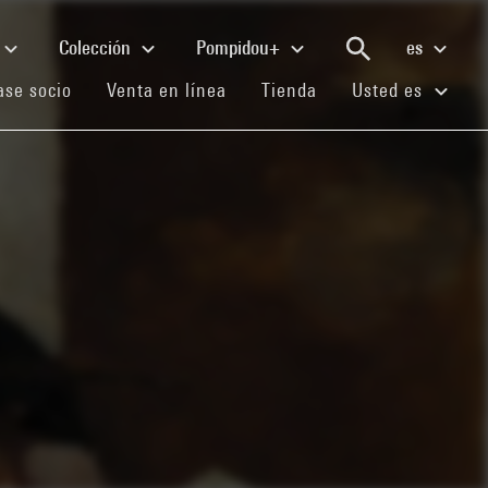
Colección
Pompidou+
es
(current)
(current)
(current)
se socio
Venta en línea
Tienda
Usted es