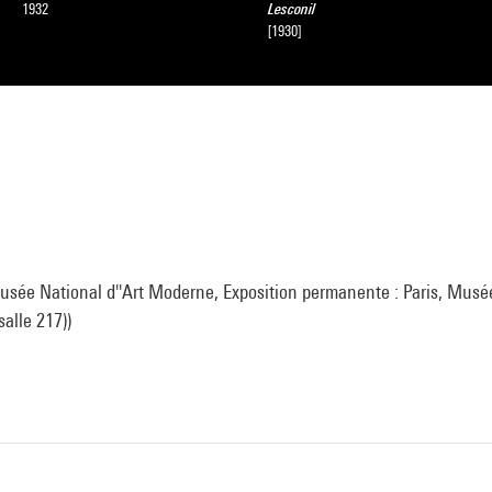
1932
Lesconil
[1930]
sée National d''Art Moderne, Exposition permanente : Paris, Musé
(salle 217))