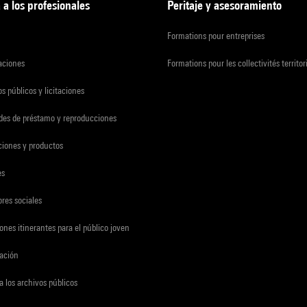
 a los profesionales
Peritaje y asesoramiento
Formations pour entreprises
zaciones
Formations pour les collectivités territor
s públicos y licitaciones
udes de préstamo y reproducciones
ciones y productos
es
res sociales
ones itinerantes para el público joven
gación
a los archivos públicos