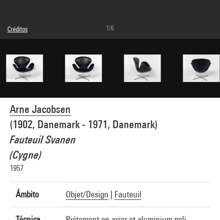
1/6
Créditos
© droits réservés
Créditos fotográficos : Centre Pompidou, MNAM-CCI/Bertrand Prévost/Dist.
GrandPalaisRmn
Referencia de la imagen : 4N43403
Arne Jacobsen
(1902, Danemark - 1971, Danemark)
Fauteuil Svanen
(Cygne)
1957
Ámbito
Objet/Design
|
Fauteuil
Técnica
Piétement en acier et aluminium poli.