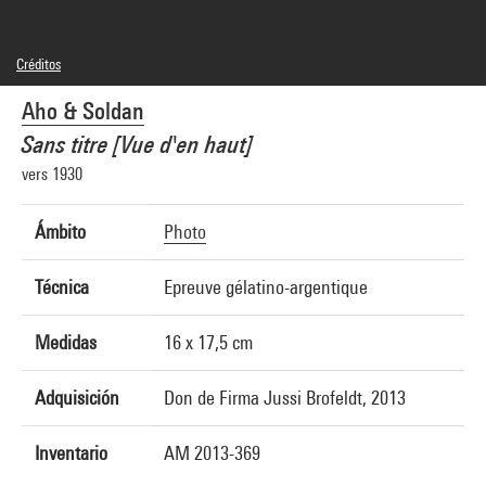
Créditos
© Aho & Soldan
Aho & Soldan
Créditos fotográficos : Centre Pompidou, MNAM-CCI/Philippe Migeat/Dist.
GrandPalaisRmn
Sans titre [Vue d'en haut]
Referencia de la imagen : 4N63568
Difusión de la imagen :
vers 1930
GrandPalaisRmnPhoto
Ámbito
Photo
Técnica
Epreuve gélatino-argentique
Medidas
16 x 17,5 cm
Adquisición
Don de Firma Jussi Brofeldt, 2013
Inventario
AM 2013-369