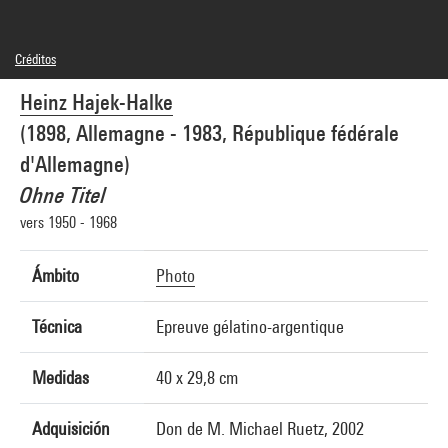
Créditos
© Heinz Hajek-Halke/ Collection Michael Ruetz/ Agentur Focus
Heinz Hajek-Halke
Créditos fotográficos : Centre Pompidou, MNAM-CCI/Georges Meguerditchian/Dist.
GrandPalaisRmn
(1898, Allemagne - 1983, République fédérale
Referencia de la imagen : 4F70203 [2002 CX 0108]
Difusión de la imagen :
d'Allemagne)
GrandPalaisRmnPhoto
Ohne Titel
vers 1950 - 1968
Ámbito
Photo
Técnica
Epreuve gélatino-argentique
Medidas
40 x 29,8 cm
Adquisición
Don de M. Michael Ruetz, 2002