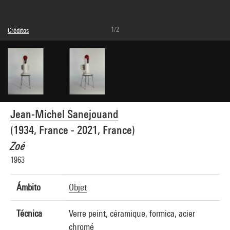
1/2
Créditos
© Succession Sanejouand
Créditos fotográficos : Centre Pompidou, MNAM-CCI/Philippe Migeat/Dist.
GrandPalaisRmn
Referencia de la imagen : 4R15823 [1996 CX 0525]
Jean-Michel Sanejouand
(1934, France - 2021, France)
Zoé
1963
Ámbito
Objet
Técnica
Verre peint, céramique, formica, acier
chromé