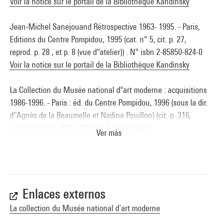
Voir la notice sur le portail de la Bibliothèque Kandinsky
Jean-Michel Sanejouand Rétrospective 1963- 1995. - Paris,
Editions du Centre Pompidou, 1995 (cat. n° 5, cit. p. 27,
reprod. p. 28 , et p. 8 (vue d''atelier)) . N° isbn 2-85850-824-0
Voir la notice sur le portail de la Bibliothèque Kandinsky
La Collection du Musée national d''art moderne : acquisitions
1986-1996. - Paris : éd. du Centre Pompidou, 1996 (sous la dir.
d''Agnès de la Beaumelle et Nadine Pouillon) (cit. p. 316,
reprod. coul. p. 317) . N° isbn 2-85850-908-5
Ver más
Voir la notice sur le portail de la Bibliothèque Kandinsky
Collection art contemporain : Paris, Musée national d''art
moderne, sous la dir. de Sophie Duplaix. - Paris : Centre
Pompidou, 2007 (cit. et repr. coul. p. 411) . N° isbn 978-2-
Enlaces externos
84426-324-7
La collection du Musée national d’art moderne
Voir la notice sur le portail de la Bibliothèque Kandinsky