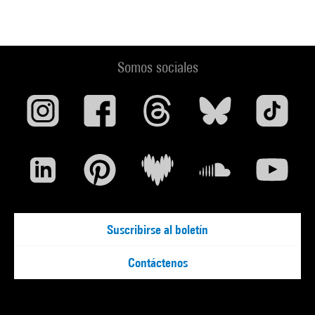
Jean-Michel Sanejouand [Texte imprimé] :
rétrospectivement... : [exposition, Hab Galerie, Nantes, 3 mars
Somos sociales
- 29 avril 2012 ; Frac des Pays de la Loire, Carquefou, 22
février - 6 mai 2012] / [catalogue par Julie Portier, Anne
Tronche ; préface par Henri Griffon et Laurence Gateau].-
Paris : Skira Flammarion Carquefou : Frac des Pays de la
Loire, impr. 2012 (repr. p. 83, 90, 92, 122) . N° isbn
9782081282704
Voir la notice sur le portail de la Bibliothèque Kandinsky
Suscribirse al boletín
Contáctenos