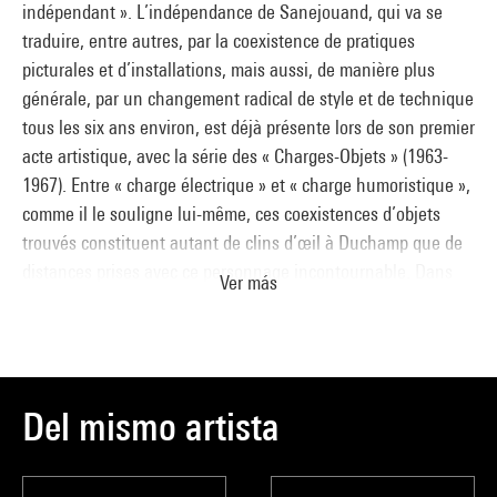
indépendant ». L’indépendance de Sanejouand, qui va se
traduire, entre autres, par la coexistence de pratiques
picturales et d’installations, mais aussi, de manière plus
générale, par un changement radical de style et de technique
tous les six ans environ, est déjà présente lors de son premier
acte artistique, avec la série des « Charges-Objets » (1963-
1967). Entre « charge électrique » et « charge humoristique »,
comme il le souligne lui-même, ces coexistences d’objets
trouvés constituent autant de clins d’œil à Duchamp que de
distances prises avec ce personnage incontournable. Dans
Ver más
Zoé
, l’un des premiers de la série, la chaise comme socle
d’un objet sans rapport avec elle évoque la roue de bicyclette
posée par Marcel Duchamp sur un tabouret pour son fameux
readymade. Le lavabo renversé de
Zoé
fait-il allusion au
célèbre urinoir de Duchamp, autre objet culte d’une histoire
Del mismo artista
de l’art moderne ?
Zoé
est pourtant du côté du visuel que
Duchamp récusait, en tout cas de la forme, voire de