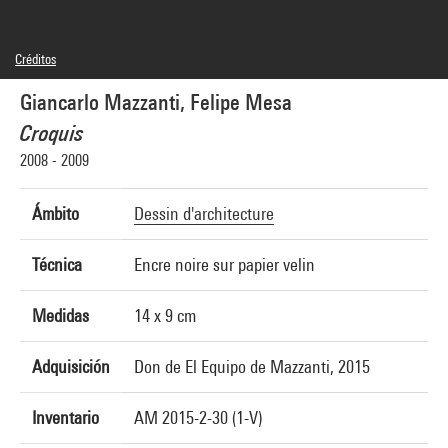
Créditos
© Giancarlo Mazzanti, © droits réservés
Giancarlo Mazzanti, Felipe Mesa
Créditos fotográficos : Centre Pompidou, MNAM-CCI/Philippe Migeat/Dist.
GrandPalaisRmn
Croquis
Referencia de la imagen : 4N27849
Difusión de la imagen :
2008 - 2009
GrandPalaisRmnPhoto
Ámbito
Dessin d'architecture
Técnica
Encre noire sur papier velin
Medidas
14 x 9 cm
Adquisición
Don de El Equipo de Mazzanti, 2015
Inventario
AM 2015-2-30 (1-V)