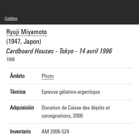
Créditos
© Ryuji Miyamoto / Courtesy of amanaTIGP
Ryuji Miyamoto
Créditos fotográficos : Georges Meguerditchian - Centre Pompidou, MNAM-CCI
Referencia de la imagen : 4N04637
(1947, Japon)
Cardboard Houses - Tokyo - 14 avril 1996
1996
Ámbito
Photo
Técnica
Epreuve gélatino-argentique
Adquisición
Donation de Caisse des dépôts et
consignations, 2006
Inventario
AM 2006-524