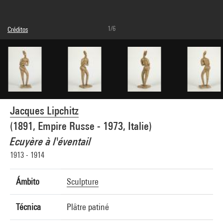
1/6
Créditos
© Estate of Jacques Lipchitz
Créditos fotográficos : Centre Pompidou, MNAM-CCI/Bertrand Prévost/Dist.
GrandPalaisRmn
Referencia de la imagen : 4N82807
Difusión de la imagen :
GrandPalaisRmnPhoto
Jacques Lipchitz
(1891, Empire Russe - 1973, Italie)
Ecuyère à l'éventail
1913 - 1914
Ámbito
Sculpture
Técnica
Plâtre patiné