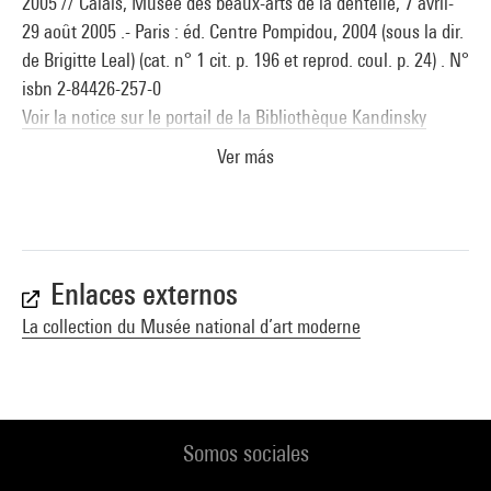
2005 // Calais, Musée des beaux-arts de la dentelle, 7 avril-
29 août 2005 .- Paris : éd. Centre Pompidou, 2004 (sous la dir.
de Brigitte Leal) (cat. n° 1 cit. p. 196 et reprod. coul. p. 24) . N°
isbn 2-84426-257-0
Voir la notice sur le portail de la Bibliothèque Kandinsky
Ver más
Enlaces externos
La collection du Musée national d’art moderne
Somos sociales