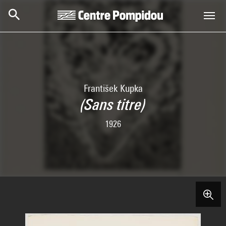
Skip to main content
Centre Pompidou
František Kupka
(Sans titre)
1926