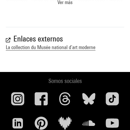
Ver más
national d''art moderne : Paris, Centre Pompidou, 16 octobre
2024 - 3 février 2025. - Paris : Editions du Centre Pompidou,
2024 (reprod. coul. p. 112) . N° isbn 978-38654-000-4
Voir la notice sur le portail de la Bibliothèque Kandinsky
Enlaces externos
La collection du Musée national d’art moderne
Somos sociales