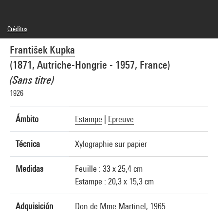
Créditos
© Adagp, Paris
František Kupka
Créditos fotográficos : Centre Pompidou, MNAM-CCI/Audrey Laurans/Dist.
GrandPalaisRmn
(1871, Autriche-Hongrie - 1957, France)
Referencia de la imagen : 4N87355
Difusión de la imagen :
(Sans titre)
GrandPalaisRmnPhoto
1926
Ámbito
Estampe
|
Epreuve
Técnica
Xylographie sur papier
Medidas
Feuille : 33 x 25,4 cm
Estampe : 20,3 x 15,3 cm
Adquisición
Don de Mme Martinel, 1965