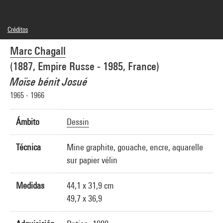
Créditos
© Adagp, Paris
Marc Chagall
Créditos fotográficos : Gérard Blot - Agence photographique de la Réunion des
Musées Nationaux - Grand Palais des Champs Elysées
(1887, Empire Russe - 1985, France)
Referencia de la imagen : 5A05514
Moïse bénit Josué
1965 - 1966
Ámbito
Dessin
Técnica
Mine graphite, gouache, encre, aquarelle
sur papier vélin
Medidas
44,1 x 31,9 cm
49,7 x 36,9