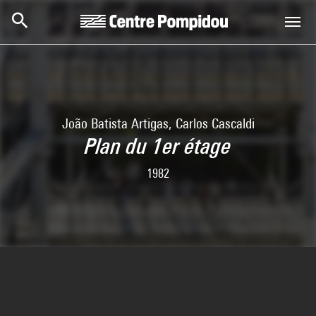
Skip to main content
Centre Pompidou
João Batista Artigas, Carlos Cascaldi
Plan du 1er étage
1982