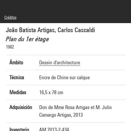
Créditos
© João Batista Artigas, © droits réservés
João Batista Artigas, Carlos Cascaldi
Créditos fotográficos : Centre Pompidou, MNAM-CCI/Georges Meguerditchian/Dist.
GrandPalaisRmn
Plan du 1er étage
Referencia de la imagen : 4N26939
Difusión de la imagen :
1982
GrandPalaisRmnPhoto
Ámbito
Dessin d'architecture
Técnica
Encre de Chine sur calque
Medidas
16,5 x 78 cm
Adquisición
Don de Mme Rosa Artigas et M. Julio
Camargo Artigas, 2013
Inventario
AM 2013-2-434