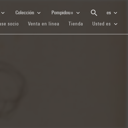
Colección
Pompidou+
es
(current)
(current)
(current)
se socio
Venta en línea
Tienda
Usted es