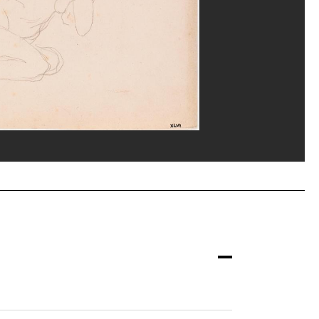
ges Meguerditchian/Dist. GrandPalaisRmn