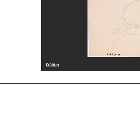
Créditos
Domaine public
Créditos fotográficos : Centre Pompidou, MNAM-CCI/Geor
Referencia de la imagen : 4N72825
Difusión de la imagen :
GrandPalaisRmnPhoto
a