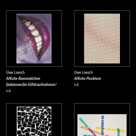
Uwe Loesch
Uwe Loesch
Affiche Kommödchen
Affiche Punktum
DakönnenSie Giftdraufnehmen!
s.d.
s.d.