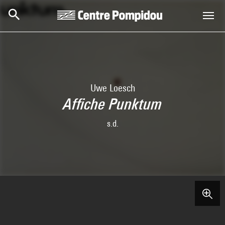
Skip to main content
Centre Pompidou
Uwe Loesch
Affiche Punktum
s.d.