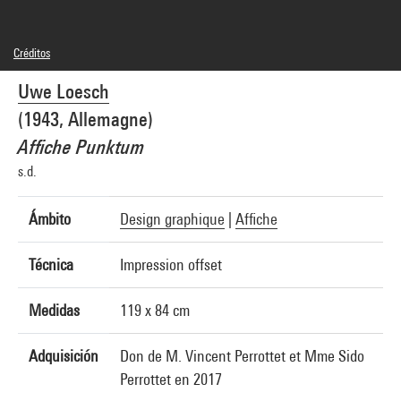
Créditos
© Uwe Loesch
Uwe Loesch
Créditos fotográficos : Centre Pompidou, MNAM-CCI/Audrey Laurans/Dist.
GrandPalaisRmn
(1943, Allemagne)
Referencia de la imagen : 4N49215
Difusión de la imagen :
Affiche Punktum
GrandPalaisRmnPhoto
s.d.
Ámbito
Design graphique
|
Affiche
Técnica
Impression offset
Medidas
119 x 84 cm
Adquisición
Don de M. Vincent Perrottet et Mme Sido
Perrottet en 2017