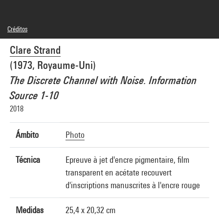
Créditos
© Clare Strand
Clare Strand
Créditos fotográficos : Centre Pompidou, MNAM-CCI/Hélène Mauri/Dist.
GrandPalaisRmn
(1973, Royaume-Uni)
Referencia de la imagen : 4Y07255
Difusión de la imagen :
The Discrete Channel with Noise. Information
GrandPalaisRmnPhoto
Source 1-10
2018
Ámbito
Photo
Técnica
Epreuve à jet d'encre pigmentaire, film
transparent en acétate recouvert
d'inscriptions manuscrites à l'encre rouge
Medidas
25,4 x 20,32 cm