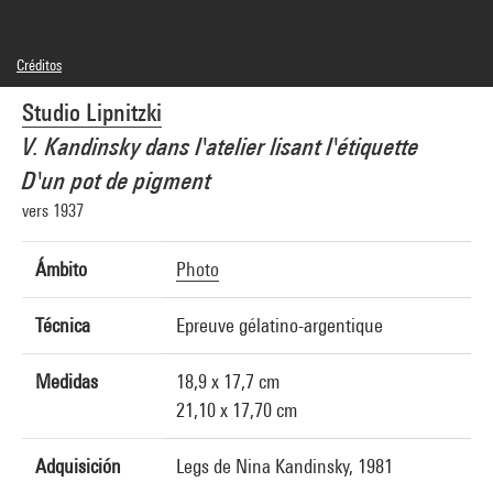
Créditos
© Boris Lipnitzki / Agence Roger-Viollet
Studio Lipnitzki
Créditos fotográficos : Georges Meguerditchian - Centre Pompidou, MNAM-CCI
Referencia de la imagen : 4N04306
V. Kandinsky dans l'atelier lisant l'étiquette
Difusión de la imagen :
GrandPalaisRmnPhoto
D'un pot de pigment
vers 1937
Ámbito
Photo
Técnica
Epreuve gélatino-argentique
Medidas
18,9 x 17,7 cm
21,10 x 17,70 cm
Adquisición
Legs de Nina Kandinsky, 1981