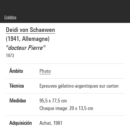
Créditos
© SAIF
Deidi von Schaewen
Créditos fotográficos : Centre Pompidou, MNAM-CCI/Philippe Migeat/Dist.
GrandPalaisRmn
(1941, Allemagne)
Referencia de la imagen : 1A16581 [1988 X 0293]
"docteur Pierre"
1973
Ámbito
Photo
Técnica
Epreuves gélatino-argentiques sur carton
Medidas
95,5 x 77,5 cm
Chaque image: 20 x 13,5 cm
Adquisición
Achat, 1981