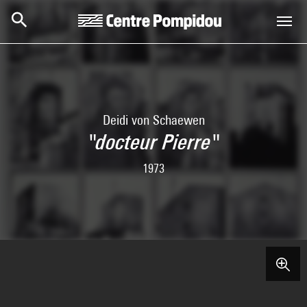
Skip to main content
Centre Pompidou
Deidi von Schaewen
"docteur Pierre"
1973