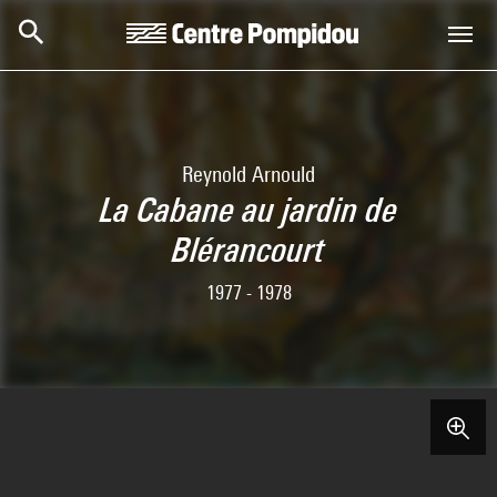
Skip to main content
Centre Pompidou
Reynold Arnould
La Cabane au jardin de
Blérancourt
1977 - 1978