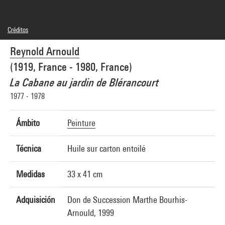
Créditos
© droits réservés
Reynold Arnould
Créditos fotográficos : Centre Pompidou, MNAM-CCI/Bertrand Prévost/Dist.
GrandPalaisRmn
(1919, France - 1980, France)
Referencia de la imagen : 4N17874
Difusión de la imagen :
La Cabane au jardin de Blérancourt
GrandPalaisRmnPhoto
1977 - 1978
Ámbito
Peinture
Técnica
Huile sur carton entoilé
Medidas
33 x 41 cm
Adquisición
Don de Succession Marthe Bourhis-
Arnould, 1999