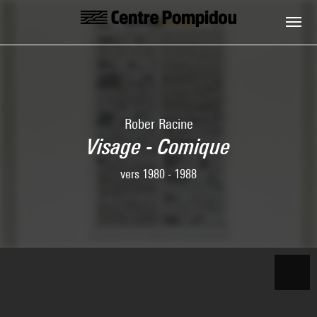
Skip to main content
Centre Pompidou
Rober Racine
Visage - Comique
vers 1980 - 1988