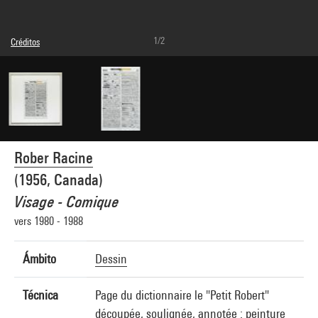
1/2
Créditos
© Rober Racine
Créditos fotográficos : Centre Pompidou, MNAM-CCI/Audrey Laurans/Dist.
GrandPalaisRmn
Referencia de la imagen : 4N95923
Difusión de la imagen :
GrandPalaisRmnPhoto
Rober Racine
(1956, Canada)
Visage - Comique
vers 1980 - 1988
Ámbito
Dessin
Técnica
Page du dictionnaire le "Petit Robert"
découpée, soulignée, annotée : peinture