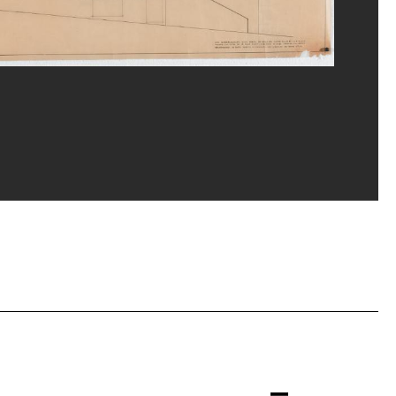
ges Meguerditchian/Dist. GrandPalaisRmn