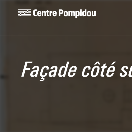
Skip to main content
Centre Pompidou
Façade côté su