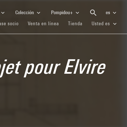
Colección
Pompidou+
es
(current)
(current)
(current)
se socio
Venta en línea
Tienda
Usted es
jet pour Elvire