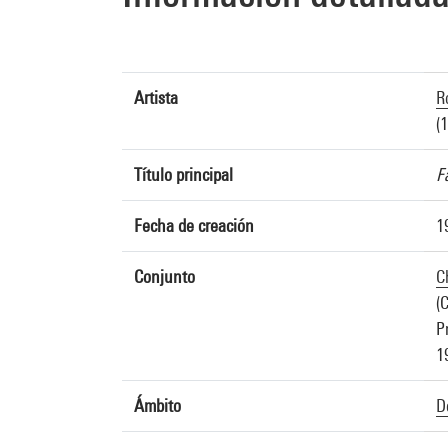
Artista
R
(
Título principal
F
Fecha de creación
1
Conjunto
C
(
P
1
Ámbito
D