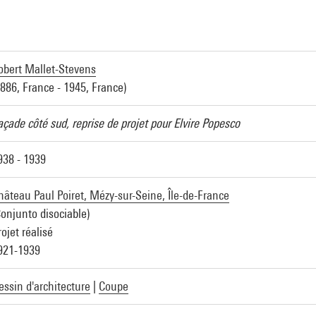
obert Mallet-Stevens
1886, France - 1945, France)
açade côté sud, reprise de projet pour Elvire Popesco
938 - 1939
hâteau Paul Poiret, Mézy-sur-Seine, Île-de-France
Conjunto disociable)
rojet réalisé
921-1939
essin d'architecture
|
Coupe