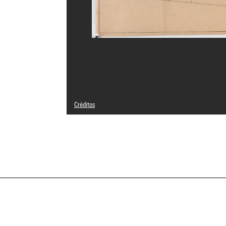
Créditos
Domaine public
Créditos fotográficos : Centre Pompidou, MNAM-CCI/Geor
Referencia de la imagen : 4N20613
Difusión de la imagen :
GrandPalaisRmnPhoto
a