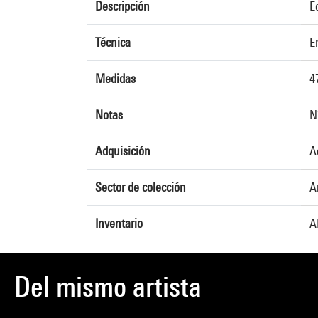
Descripción
E
Técnica
E
Medidas
4
Notas
N
Adquisición
A
Sector de colección
A
Inventario
A
Del mismo artista