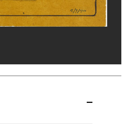
e Mauri/Dist. GrandPalaisRmn