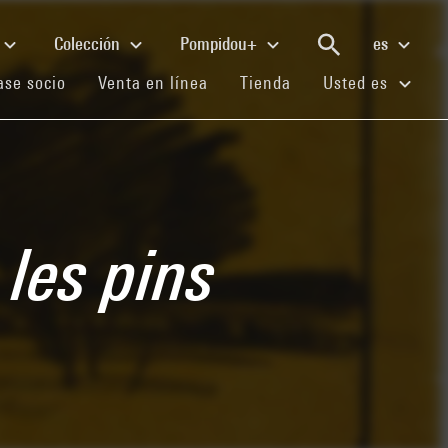
Colección
Pompidou+
es
(current)
(current)
(current)
se socio
Venta en línea
Tienda
Usted es
les pins