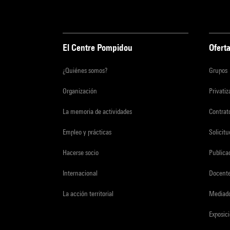
El Centre Pompidou
Oferta
¿Quiénes somos?
Grupos
Organización
Privati
La memoria de actividades
Contrato
Empleo y prácticas
Solicit
Hacerse socio
Publica
Internacional
Docent
La acción territorial
Mediado
Exposici