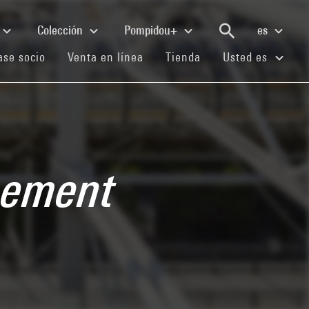
Colección
Pompidou+
es
(current)
(current)
(current)
se socio
Venta en línea
Tienda
Usted es
nement