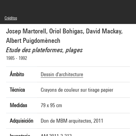
Créditos
© MBM arquitectes, © droits réservés
Josep Martorell, Oriol Bohigas, David Mackay,
Créditos fotográficos : Centre Pompidou, MNAM-CCI/Georges Meguerditchian/Dist.
GrandPalaisRmn
Albert Puigdomènech
Referencia de la imagen : 4N26072
Etude des plateformes, plages
1985 - 1992
Ámbito
Dessin d'architecture
Técnica
Crayons de couleur sur tirage papier
Medidas
79 x 95 cm
Adquisición
Don de MBM arquitectes, 2011