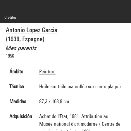
Créditos
© Adagp, Paris
Antonio Lopez Garcia
Créditos fotográficos : Centre Pompidou, MNAM-CCI/Service de la documentation
photographique du MNAM/Dist. GrandPalaisRmn
(1936, Espagne)
Referencia de la imagen : 4R09203 [1982 CX 0121]
Difusión de la imagen :
Mes parents
GrandPalaisRmnPhoto
1956
Ámbito
Peinture
Técnica
Huile sur toile marouflée sur contreplaqué
Medidas
87,3 x 103,9 cm
Adquisición
Achat de l'Etat, 1981. Attribution au
Musée national d'art moderne / Centre de