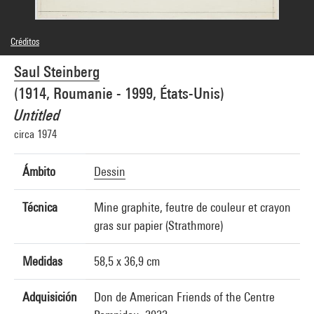
Créditos
© The Saul Steinberg Foundation / Adagp, Paris
Saul Steinberg
Créditos fotográficos : Centre Pompidou, MNAM-CCI/Audrey Laurans/Dist.
GrandPalaisRmn
(1914, Roumanie - 1999, États-Unis)
Referencia de la imagen : 4N85695
Difusión de la imagen :
Untitled
GrandPalaisRmnPhoto
circa 1974
Ámbito
Dessin
Técnica
Mine graphite, feutre de couleur et crayon
gras sur papier (Strathmore)
Medidas
58,5 x 36,9 cm
Adquisición
Don de American Friends of the Centre