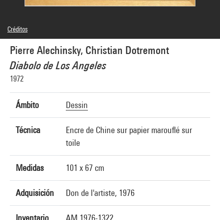
Créditos
© Adagp, Paris
Pierre Alechinsky, Christian Dotremont
Créditos fotográficos : Centre Pompidou, MNAM-CCI/Bertrand Prévost/Dist.
GrandPalaisRmn
Diabolo de Los Angeles
Referencia de la imagen : 4N77163
Difusión de la imagen :
1972
GrandPalaisRmnPhoto
Ámbito
Dessin
Técnica
Encre de Chine sur papier marouflé sur
toile
Medidas
101 x 67 cm
Adquisición
Don de l'artiste, 1976
Inventario
AM 1976-1322