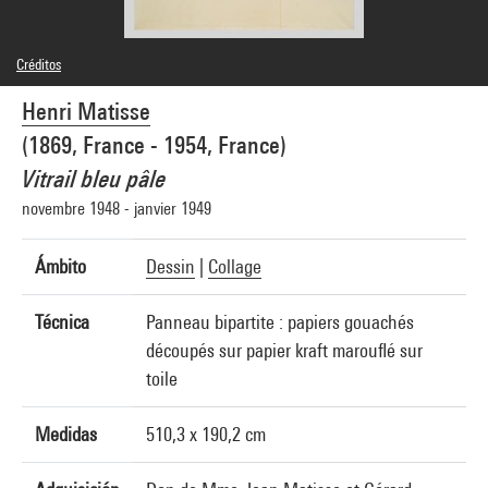
Créditos
Leyenda : Panneau bipartite 4
Henri Matisse
Montage numérique des deux pdv numériques natives de 2016
Créditos fotográficos : Centre Pompidou, MNAM-CCI/Georges Meguerditchian/Dist.
(1869, France - 1954, France)
GrandPalaisRmn
Referencia de la imagen : 4N98418
Vitrail bleu pâle
novembre 1948 - janvier 1949
Ámbito
Dessin
|
Collage
Técnica
Panneau bipartite : papiers gouachés
découpés sur papier kraft marouflé sur
toile
Medidas
510,3 x 190,2 cm