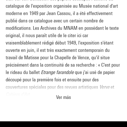
l’aboutissement d’une période d’expérimentation, à plus
catalogue de l'exposition organisée au Musée national d'art
large échelle que les petites planches du livre ;
moderne en 1949 par Jean Cassou, il a été effectivement
expérimentation des rapports quantitatifs de couleur, par le
publié dans ce catalogue avec un certain nombre de
biais des morceaux de papier découpé permettant de la doser
modifications. Les Archives du MNAM en possédant le texte
de la façon la plus rigoureuse et la plus sensible en même
original, il nous paraît utile de le citer ici car
temps, en vue de transformer ces rapports de couleurs en
vraisemblablement rédigé début 1949, l'exposition s'étant
rapports de lumière.
ouverte en juin, il est très exactement contemporain du
La conception de la deuxième maquette est d’ailleurs reliée
travail de Matisse pour la Chapelle de Vence, qu'il situe
très directement à
Jazz
et aux souvenirs de Tahiti. Les formes
précisément dans la continuité de sa recherche : « C'est pour
et les couleurs des découpages évoquent les planches de
le rideau du ballet
Etrange farandole
que j'ai usé de papier
Lagons
et leur floraison féerique. Un bleu céleste associé à
découpé pour la première fois et ensuite pour des
des orangés, des roses vifs donne son titre au
Vitrail bleu
couvertures spéciales pour des revues artistiques
Verve
et
pâle
. Le grand vitrail double et la série des minces colonnes
Cahiers d'Art
.
sont davantage reliés par l’échelle des motifs et par la
Ver más
Ensuite j'ai fait
Jazz
, trouvant intéressant de faire naître en
disposition des couleurs que dans le premier projet.
même temps la couleur limitée par le contour, qui est son
Réinstallé dans les premiers jours de 1949 dans le grand
dessin spécial
.
appartement du Regina à Nice (où il dispose de deux ateliers,
À la suite de
Jazz
j'ai couvert de "papiers découpés" mes
l’un de 6 x 10 m, l’autre de 6 x 6 m, qui rappellent les