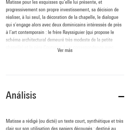
Matisse pour les esquisses qu’elle lui présente, et
progressivement son propre investissement, sa décision de
réaliser, à lui seul, la décoration de la chapelle, le dialogue
qui s’engage alors avec deux dominicains intéressés de près
à l’art contemporain : le frère Rayssiguier (qui propose le
schéma architectural demeuré très modeste de la petite
chapelle) et le père Couturier. Leur correspondance avec
Ver más
Matisse et les notes prises après leurs nombreuses visites à
Vence forment le témoignage le plus précis et le plus
passionnant sur la longue gestation (1948-1950) du chef-
d’œuvre de la vieillesse.
Les maquettes pour les vitraux – il y en eut trois : une
Análisis
première conception à demi-grandeur réalisée pendant l’été
1948, de juillet à octobre, puis une deuxième (celle du
Musée) complète et à l’échelle, exécutée de novembre 1948 à
janvier 1949, enfin une troisième et définitive, datée de fin
Matisse a rédigé (ou dicté) un texte court, synthétique et très
mars 1949 – se situent juste après
Jazz
et représentent
clair sur son utilisation des papiers découpés : destiné au