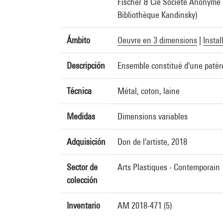
Fischer & Cie Société Anonyme d
Bibliothèque Kandinsky)
Ámbito
Oeuvre en 3 dimensions
|
Instal
Descripción
Ensemble constitué d'une patère
Técnica
Métal, coton, laine
Medidas
Dimensions variables
Adquisición
Don de l'artiste, 2018
Sector de
Arts Plastiques - Contemporain
colección
Inventario
AM 2018-471 (5)