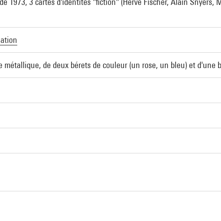
e 1973, 3 cartes d'identités "fiction" (Hervé Fischer, Alain Snyers,
lation
 métallique, de deux bérets de couleur (un rose, un bleu) et d'une b