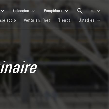
Colección
Pompidou+
es
(current)
(current)
(current)
se socio
Venta en línea
Tienda
Usted es
inaire