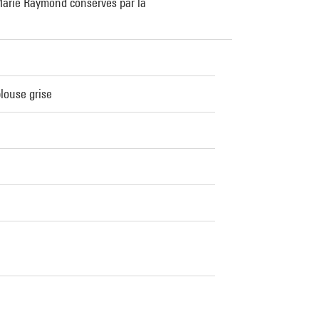
 Marie Raymond conservés par la
louse grise