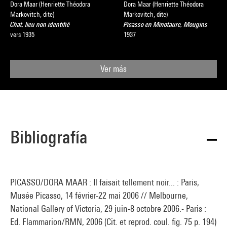
Dora Maar (Henriette Théodora
Dora Maar (Henriette Théodora
Markovitch, dite)
Markovitch, dite)
Chat, lieu non identifié
Picasso en Minotaure, Mougins
vers 1935
1937
Ver más
Bibliografía
PICASSO/DORA MAAR : Il faisait tellement noir... : Paris,
Musée Picasso, 14 février-22 mai 2006 // Melbourne,
National Gallery of Victoria, 29 juin-8 octobre 2006.- Paris :
Ed. Flammarion/RMN, 2006 (Cit. et reprod. coul. fig. 75 p. 194)