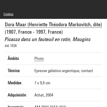
Créditos
© Adagp, Paris
Dora Maar (Henriette Théodora Markovitch, dite)
Créditos fotográficos : Centre Pompidou, MNAM-CCI/Georges Meguerditchian/Dist.
GrandPalaisRmn
(1907, France - 1997, France)
Referencia de la imagen : 4N82463
Difusión de la imagen :
Picasso dans un fauteuil en rotin, Mougins
GrandPalaisRmnPhoto
été 1936
Ámbito
Photo
Técnica
Epreuve gélatino-argentique, contact
Medidas
7 x 9,6 cm
Adquisición
Achat, 2004