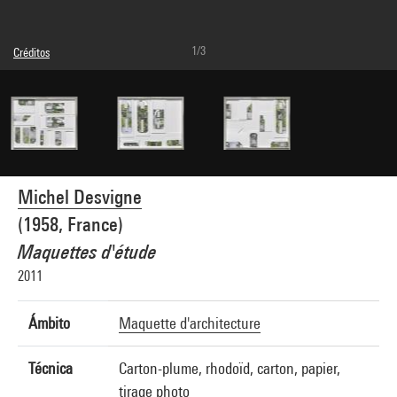
1/3
Créditos
Leyenda : Tiroir 3
© Michel Desvigne
Créditos fotográficos : Georges Meguerditchian - Centre Pompidou, MNAM-CCI
Referencia de la imagen : 4N26680
Difusión de la imagen :
GrandPalaisRmnPhoto
Michel Desvigne
(1958, France)
Maquettes d'étude
2011
Ámbito
Maquette d'architecture
Técnica
Carton-plume, rhodoïd, carton, papier,
tirage photo