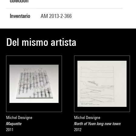
colección
Inventario
AM 2013-2-366
Del mismo artista
Michel Desvigne
Michel Desvigne
Maquette
North of Yuen long new town
2011
2012