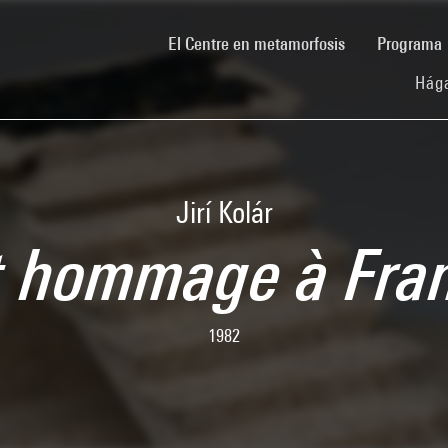
(current)
El Centre en metamorfosis
Programa
Hága
Jirí Kolár
t hommage à Fra
1982