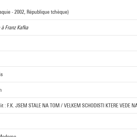
aquie - 2002, République tchèque)
 à Franz Kafka
is
m
le lit : F.K. JSEM STALE NA TOM / VELKEM SCHODISTI KTERE VEDE N
 Moderne