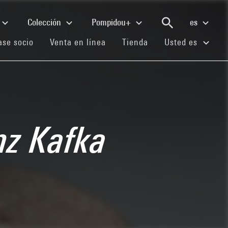
Colección
Pompidou+
es
(current)
(current)
(current)
se socio
Venta en línea
Tienda
Usted es
nz Kafka