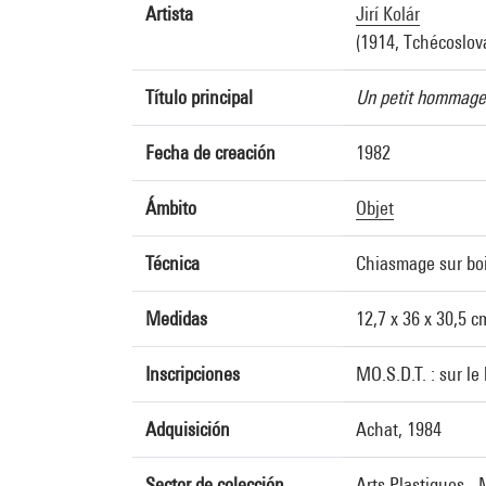
Artista
Jirí Kolár
(1914, Tchécoslov
Título principal
Un petit hommage
Fecha de creación
1982
Ámbito
Objet
Técnica
Chiasmage sur bo
Medidas
12,7 x 36 x 30,5 c
Inscripciones
MO.S.D.T. : sur 
Adquisición
Achat, 1984
Sector de colección
Arts Plastiques -