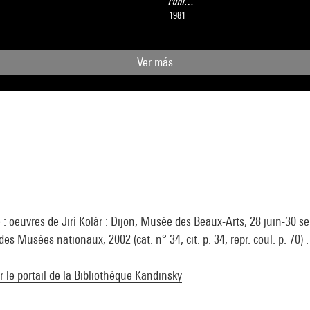
l'uni…
1981
Ver más
 : oeuvres de Jirí Kolár : Dijon, Musée des Beaux-Arts, 28 juin-30 s
des Musées nationaux, 2002 (cat. n° 34, cit. p. 34, repr. coul. p. 70) 
ur le portail de la Bibliothèque Kandinsky