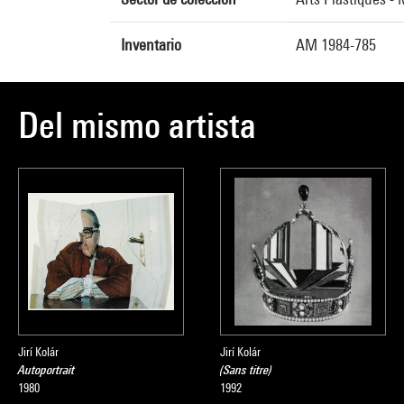
Inventario
AM 1984-785
Del mismo artista
Jirí Kolár
Jirí Kolár
Autoportrait
(Sans titre)
1980
1992