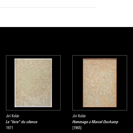
Jirí Kolár
Jirí Kolár
Le "livre" du silence
Hommage à Marcel Duchamp
1971
[1965]