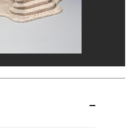
ice de la documentation photographique du MNAM/Dist. GrandPalaisRmn