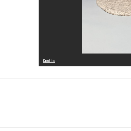
Créditos
© Jiri Kolar
Créditos fotográficos : Centre Pompidou, MNAM-CCI/Serv
Referencia de la imagen : 4R06410 [1985 CX 0083]
Difusión de la imagen :
GrandPalaisRmnPhoto
a