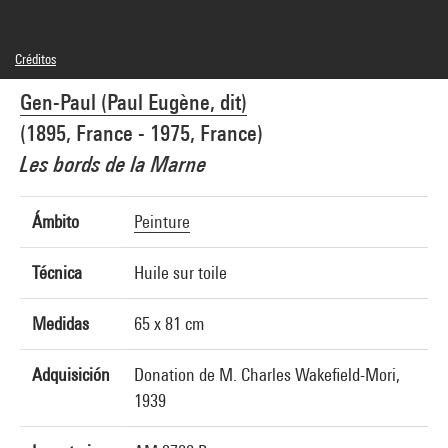
Créditos
© Adagp, Paris
Gen-Paul (Paul Eugène, dit)
Créditos fotográficos : Centre Pompidou, MNAM-CCI/Philippe Migeat/Dist.
GrandPalaisRmn
(1895, France - 1975, France)
Referencia de la imagen : 4N81108
Difusión de la imagen :
Les bords de la Marne
GrandPalaisRmnPhoto
Ámbito
Peinture
Técnica
Huile sur toile
Medidas
65 x 81 cm
Adquisición
Donation de M. Charles Wakefield-Mori,
1939