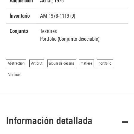
Adquisición
Achat, 1976
Inventario
AM 1976-1119 (9)
Conjunto
Textures
Portfolio (Conjunto disociable)
Abstraction
Art brut
album de dessins
matière
portfolio
Ver más
Información detallada