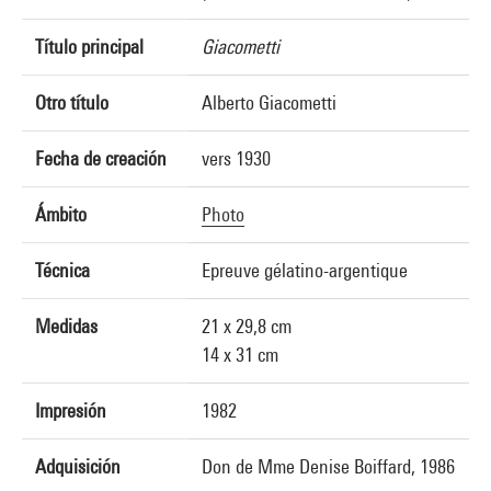
Título principal
Giacometti
Otro título
Alberto Giacometti
Fecha de creación
vers 1930
Ámbito
Photo
Técnica
Epreuve gélatino-argentique
Medidas
21 x 29,8 cm
14 x 31 cm
Impresión
1982
Adquisición
Don de Mme Denise Boiffard, 1986