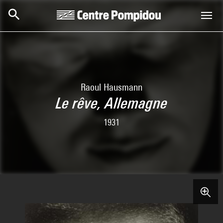
Skip to main content
Centre Pompidou
Raoul Hausmann
Le rêve, Allemagne
1931