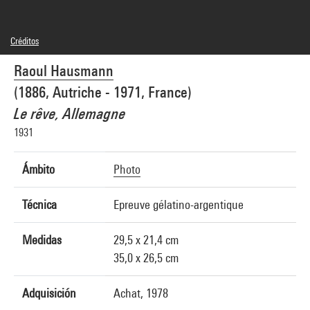
Créditos
© Adagp, Paris
Raoul Hausmann
Créditos fotográficos : Centre Pompidou, MNAM-CCI/Guy Carrard/Dist.
GrandPalaisRmn
(1886, Autriche - 1971, France)
Referencia de la imagen : 4N58386
Difusión de la imagen :
Le rêve, Allemagne
GrandPalaisRmnPhoto
1931
Ámbito
Photo
Técnica
Epreuve gélatino-argentique
Medidas
29,5 x 21,4 cm
35,0 x 26,5 cm
Adquisición
Achat, 1978