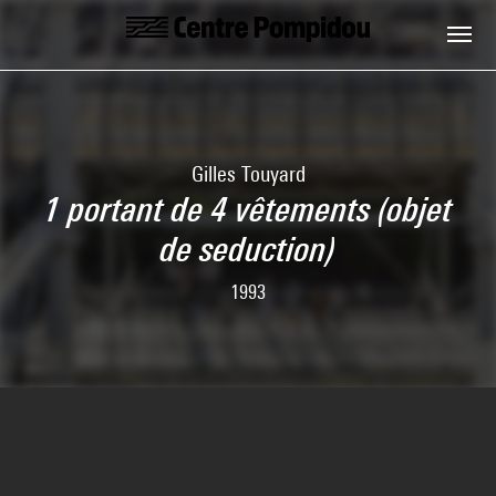
Skip to main content
Centre Pompidou
Gilles Touyard
1 portant de 4 vêtements (objet
de seduction)
1993