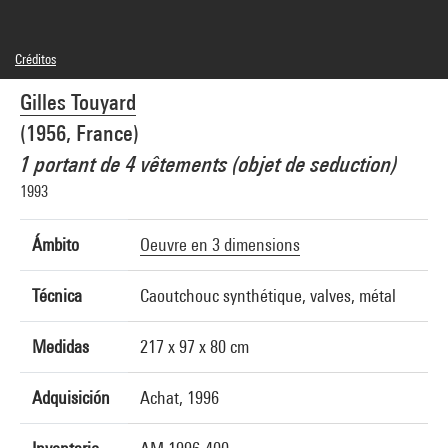
Créditos
© Gilles Touyard
Gilles Touyard
Créditos fotográficos : Centre Pompidou, MNAM-CCI/Jean-Claude Planchet/Dist.
GrandPalaisRmn
(1956, France)
Referencia de la imagen : 4R15866 [1997 CX 0704]
Difusión de la imagen :
1 portant de 4 vêtements (objet de seduction)
GrandPalaisRmnPhoto
1993
Ámbito
Oeuvre en 3 dimensions
Técnica
Caoutchouc synthétique, valves, métal
Medidas
217 x 97 x 80 cm
Adquisición
Achat, 1996