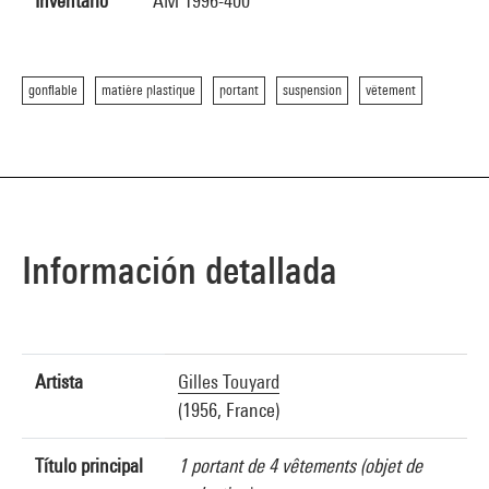
Inventario
AM 1996-400
gonflable
matière plastique
portant
suspension
vêtement
Información detallada
Artista
Gilles Touyard
(1956, France)
Título principal
1 portant de 4 vêtements (objet de