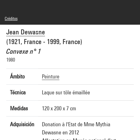
Créditos
© Adagp, Paris
Jean Dewasne
Créditos fotográficos : Centre Pompidou, MNAM-CCI/Philippe Migeat/Dist.
GrandPalaisRmn
(1921, France - 1999, France)
Referencia de la imagen : 4N62167
Difusión de la imagen :
Convexe n° 1
GrandPalaisRmnPhoto
1980
Ámbito
Peinture
Técnica
Laque sur tôle émaillée
Medidas
120 x 200 x 7 cm
Adquisición
Donation à l'Etat de Mme Mythia
Dewasne en 2012