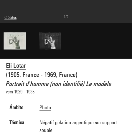
1/2
Créditos
© Eli Lotar
Créditos fotográficos : Centre Pompidou, MNAM-CCI/Dist. GrandPalaisRmn
Referencia de la imagen : 4G30998
Difusión de la imagen :
GrandPalaisRmnPhoto
Eli Lotar
(1905, France - 1969, France)
Portrait d'homme (non identifié) Le modèle
vers 1929 - 1935
Ámbito
Photo
Técnica
Négatif gélatino-argentique sur support
souple