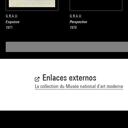
G.R.A.U.
G.R.A.U.
Esquisse
Perspective
1971
1970
Enlaces externos
La collection du Musée national d’art moderne