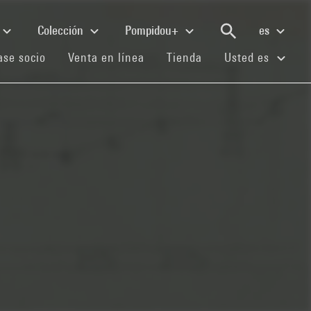
Colección
Pompidou+
es
(current)
(current)
(current)
se socio
Venta en línea
Tienda
Usted es