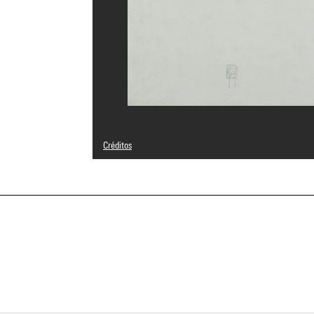
Créditos
© G.R.A.U./Alessandro Anselmi, Giuseppe Patane
Créditos fotográficos : Centre Pompidou, MNAM-CCI/Geor
Referencia de la imagen : 4N24231
Difusión de la imagen :
GrandPalaisRmnPhoto
a