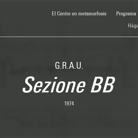
(current)
El Centre en metamorfosis
Programa
Hága
G.R.A.U.
Sezione BB
1974