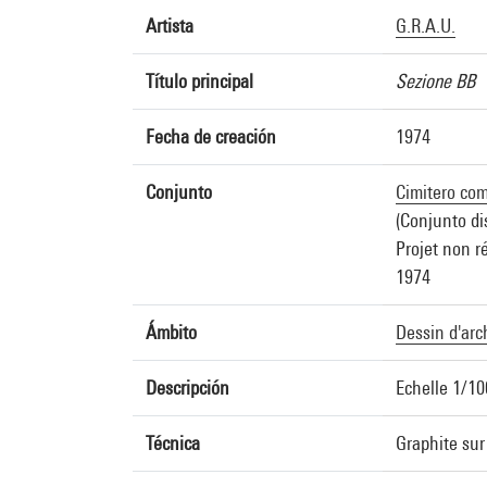
Artista
G.R.A.U.
Título principal
Sezione BB
Fecha de creación
1974
Conjunto
Cimitero com
(Conjunto di
Projet non r
1974
Ámbito
Dessin d'arc
Descripción
Echelle 1/1
Técnica
Graphite sur