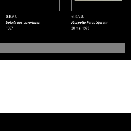
G.R.A.U.
G.R.A.U.
Détails des ouvertures
Prospetto Parco Spisani
1967
20 mai 1973