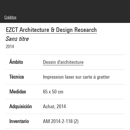
Créditos
© Philippe Morel / EZCT Architecture & Design Research
EZCT Architecture & Design Research
Créditos fotográficos : Centre Pompidou, MNAM-CCI/Cecilia Laulanne/Dist.
GrandPalaisRmn
Sans titre
Referencia de la imagen : 4Y20264
Difusión de la imagen :
2014
GrandPalaisRmnPhoto
Ámbito
Dessin d'architecture
Técnica
Impression laser sur carte à gratter
Medidas
65 x 50 cm
Adquisición
Achat, 2014
Inventario
AM 2014-2-118 (2)