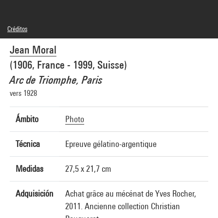
Créditos
© Jean Moral, Brigitte Moral, SAIF
Jean Moral
Créditos fotográficos : Centre Pompidou, MNAM-CCI/Samuel Kalika/Dist.
GrandPalaisRmn
(1906, France - 1999, Suisse)
Referencia de la imagen : 4N77481
Difusión de la imagen :
Arc de Triomphe, Paris
GrandPalaisRmnPhoto
vers 1928
Ámbito
Photo
Técnica
Epreuve gélatino-argentique
Medidas
27,5 x 21,7 cm
Adquisición
Achat grâce au mécénat de Yves Rocher,
2011. Ancienne collection Christian