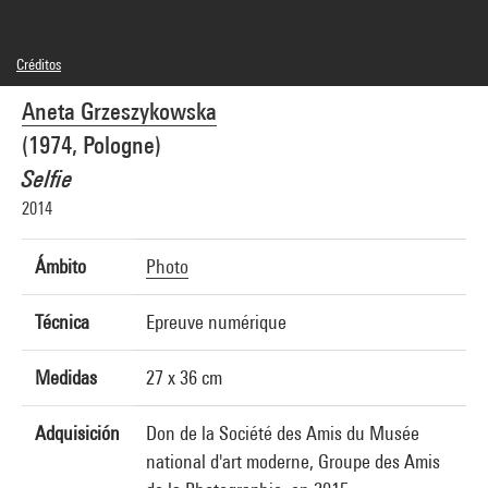
Créditos
© Aneta Grzeszykowska
Aneta Grzeszykowska
Créditos fotográficos : Centre Pompidou, MNAM-CCI/Georges Meguerditchian/Dist.
GrandPalaisRmn
(1974, Pologne)
Referencia de la imagen : 4N75951
Difusión de la imagen :
Selfie
GrandPalaisRmnPhoto
2014
Ámbito
Photo
Técnica
Epreuve numérique
Medidas
27 x 36 cm
Adquisición
Don de la Société des Amis du Musée
national d'art moderne, Groupe des Amis