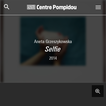
Skip to main content
Centre Pompidou
Aneta Grzeszykowska
Selfie
2014