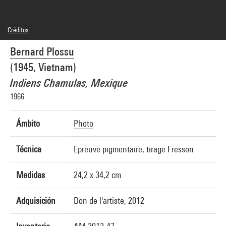
Créditos
© Bernard Plossu
Bernard Plossu
Créditos fotográficos : Centre Pompidou, MNAM-CCI/Georges Meguerditchian/Dist.
GrandPalaisRmn
(1945, Vietnam)
Referencia de la imagen : 4N62327
Difusión de la imagen :
Indiens Chamulas, Mexique
GrandPalaisRmnPhoto
1966
Ámbito
Photo
Técnica
Epreuve pigmentaire, tirage Fresson
Medidas
24,2 x 34,2 cm
Adquisición
Don de l'artiste, 2012