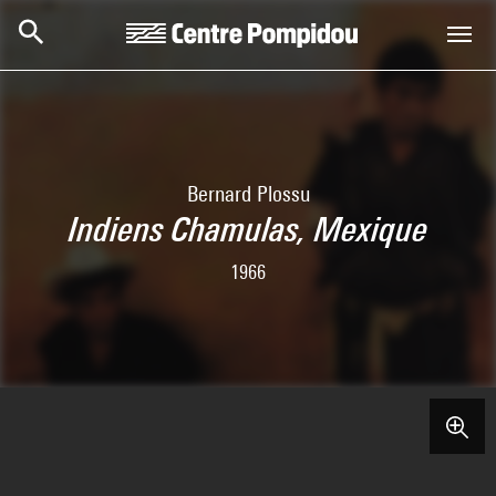
Skip to main content
Centre Pompidou
Bernard Plossu
Indiens Chamulas, Mexique
1966