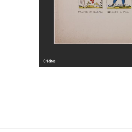
Créditos
Leyenda : Récolement, image du Musée Départemental d'A
© Adagp, Paris
Créditos fotográficos : Joëlle Laurençon - Conseil départem
Referencia de la imagen : 5A04545
a