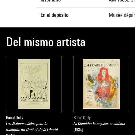
En el depósito
Musée départ
Del mismo artista
Raoul Dufy
Raoul Dufy
Les Nations alliées pour le
La Comédie-Française au cinéma
triomphe du Droit et de la Liberté
[1934]