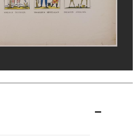
rt Ancien et Contemporain-Epinal
ental des Vosges