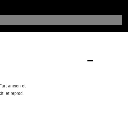
'art ancien et
t. et reprod.