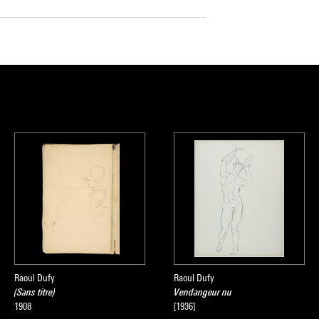
Raoul Dufy
Raoul Dufy
(Sans titre)
Vendangeur nu
1908
[1936]