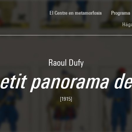
(current)
El Centre en metamorfosis
Programa
Hága
Raoul Dufy
 petit panorama d
[1915]