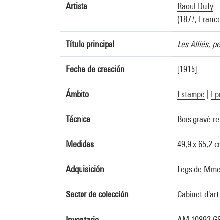
Artista
Raoul Dufy
(1877, France
Título principal
Les Alliés, p
Fecha de creación
[1915]
Ámbito
Estampe
|
Ep
Técnica
Bois gravé r
Medidas
49,9 x 65,2 
Adquisición
Legs de Mme
Sector de colección
Cabinet d'ar
Inventario
AM 10892 GR