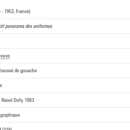
 - 1953, France)
etit panorama des uniformes
reuve
ehaussé de gouache
cm
 Raoul Dufy, 1963
t graphique
 (219)