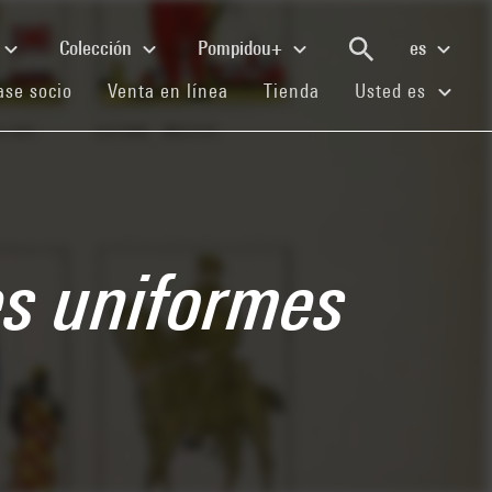
Colección
Pompidou+
es
(current)
(current)
(current)
se socio
Venta en línea
Tienda
Usted es
es uniformes