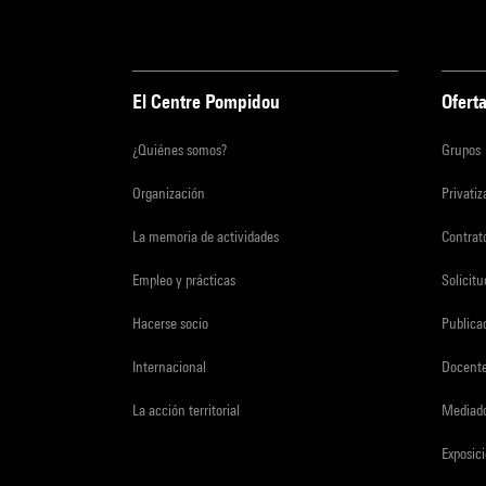
El Centre Pompidou
Oferta
¿Quiénes somos?
Grupos
Organización
Privati
La memoria de actividades
Contrato
Empleo y prácticas
Solicit
Hacerse socio
Publica
Internacional
Docent
La acción territorial
Mediado
Exposici