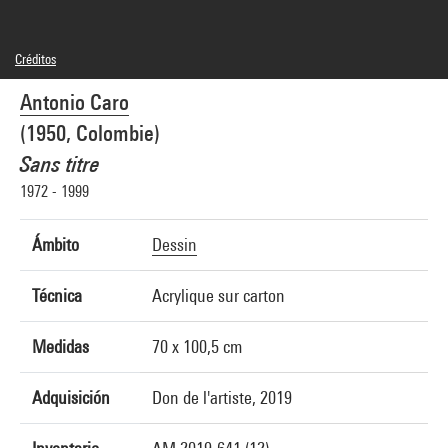
Créditos
© droits réservés
Antonio Caro
Créditos fotográficos : Centre Pompidou, MNAM-CCI/Joseph Banderet/Dist.
GrandPalaisRmn
(1950, Colombie)
Referencia de la imagen : 4Y11288
Difusión de la imagen :
Sans titre
GrandPalaisRmnPhoto
1972 - 1999
Ámbito
Dessin
Técnica
Acrylique sur carton
Medidas
70 x 100,5 cm
Adquisición
Don de l'artiste, 2019