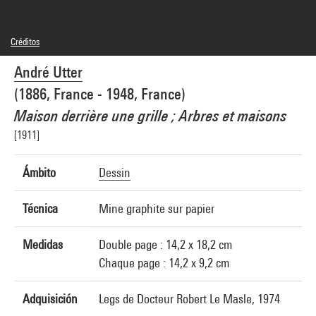
Créditos
Domaine public
André Utter
Créditos fotográficos : Bertrand Prévost - Centre Pompidou, MNAM-CCI
Referencia de la imagen : 4N78491
(1886, France - 1948, France)
Difusión de la imagen :
GrandPalaisRmnPhoto
Maison derrière une grille ; Arbres et maisons
[1911]
Ámbito
Dessin
Técnica
Mine graphite sur papier
Medidas
Double page : 14,2 x 18,2 cm
Chaque page : 14,2 x 9,2 cm
Adquisición
Legs de Docteur Robert Le Masle, 1974