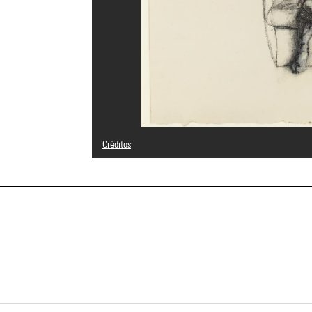
Créditos
© Adagp, Paris
Créditos fotográficos : André Morin/Dist. GrandPalaisRmn
Referencia de la imagen : 4L02244
a