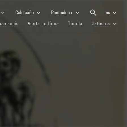
Colección
Pompidou+
es
(current)
(current)
(current)
se socio
Venta en línea
Tienda
Usted es